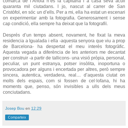
comarca de l’Anoia n’és la capitana i a casa seva acull
quaranta mil ciutadans. I jo, nascut al carrer de San
Cristòfol, en sóc un d’ells. Per a mi, ella ha estat un escenari
on experimentar amb la fotografia. Generosament i sense
cap condició, ella sempre ha deixat que la fotografiï.
Després d’un temps absent, novament, he fixat la meva
residencia a Igualada i ella -aquesta senyora que viu a prop
de Barcelona- ha despertat el meu interès fotogràfic.
Aquesta vegada a diferència de les anteriors me decantat
per construir -a partir de tallicons- una visió pròpia, personal,
peculiar, un punt estranya, potser insòlita, inoportuna o
provocadora per alguns i encertada per altres, però sempre
sincera, autentica, verdadera, real… d’aquesta ciutat on
molts dels espais, com si fossen de cel·lofana, hi ha
moments que, penso, són invisibles a ulls dels meus
conciutadans.
Josep Bou
en
12:29
Comparteix