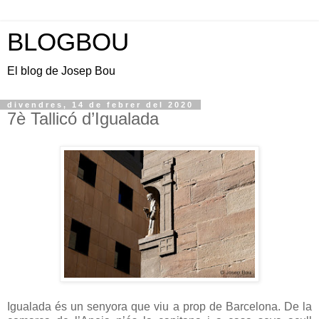
BLOGBOU
El blog de Josep Bou
divendres, 14 de febrer del 2020
7è Tallicó d’Igualada
Igualada és un senyora que viu a prop de Barcelona. De la